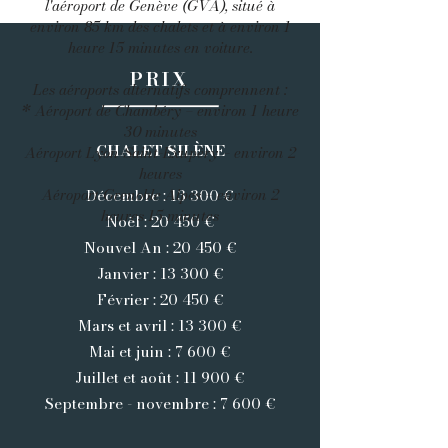
l'aéroport de Genève (GVA), situé à
environ 85 km des chalets et à environ 1
heure 15 minutes en voiture.
PRIX
Les aéroports alternatifs comprennent :
* Aéroport de Chambéry – environ 1 heure
30 minutes
CHALET SILÈNE
Aéroport Lyon-Saint-Exupéry – environ 2
heures
Aéroport Grenoble Alpes – environ 2
Décembre : 13 300 €
heures 15 minutes
Noël : 20 450 €
Nouvel An : 20 450 €
Janvier : 13 300 €
Février : 20 450 €
Mars et avril : 13 300 €
Mai et juin : 7 600 €
Juillet et août : 11 900 €
Septembre - novembre : 7 600 €