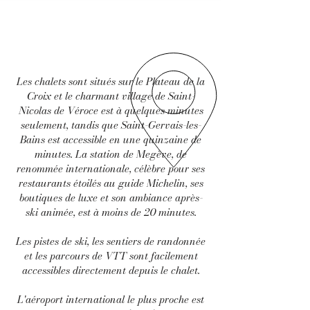
Les chalets sont situés sur le Plateau de la
Croix et le charmant village de Saint-
Nicolas de Véroce est à quelques minutes
seulement, tandis que Saint-Gervais-les-
Bains est accessible en une quinzaine de
minutes. La station de Megève, de
renommée internationale, célèbre pour ses
restaurants étoilés au guide Michelin, ses
boutiques de luxe et son ambiance après-
ski animée, est à moins de 20 minutes.
Les pistes de ski, les sentiers de randonnée
et les parcours de VTT sont facilement
accessibles directement depuis le chalet.
L'aéroport international le plus proche est