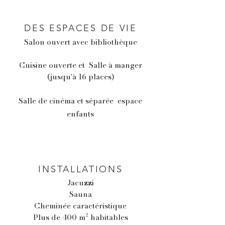
DES ESPACES DE VIE
Salon ouvert avec bibliothèque
Cuisine ouverte et
Salle à manger
(jusqu'à 16 places)
Salle de cinéma et séparée
espace
enfants
INSTALLATIONS
Jacuzzi
Sauna
Cheminée caractéristique
Plus de 400 m² habitables