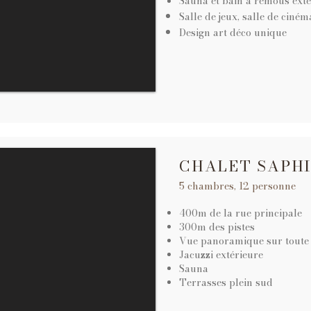
Sauna et bain à remous exté
Salle de jeux, salle de ciném
Design art déco unique
CHALET SAPH
5 chambres, 12 personne
400m de la
rue principale
300m des pistes
Vue panoramique sur toute 
Jacuzzi extérieure
Sauna
Terrasses plein sud