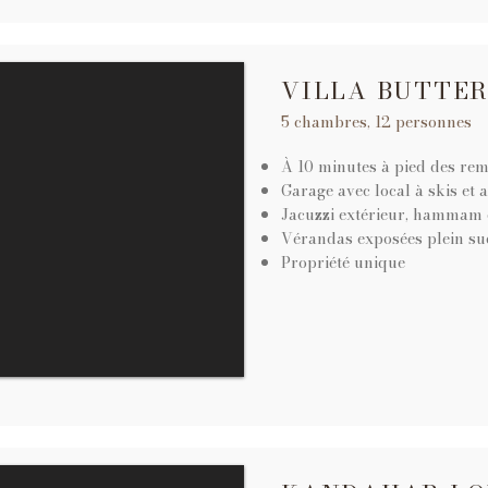
VILLA BUTTE
5 chambres, 12 personnes
À 10 minutes à pied des re
Garage avec local à skis et a
Jacuzzi extérieur, hammam e
Vérandas exposées plein su
Propriété unique