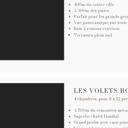
400m du centre ville
A 300m des pistes
Parfait pour les grands grou
Vue panoramique sur toute 
Bain à remous extérieur
Terrasses plein sud
LES VOLETS R
4 chambres, pour 8 à 12 pe
A 500m du
remontées mécan
Superbe chalet familial
Grand jardin avec
vues pan