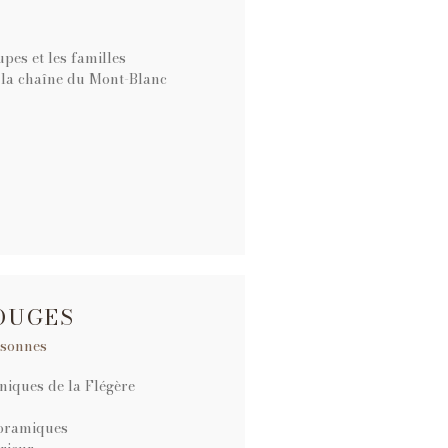
pes et les familles
la chaîne du Mont-Blanc
OUGES
rsonnes
iques de la Flégère
oramiques