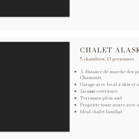
CHALET ALAS
5 chambres, 13 personnes
À distance de marche des pis
Chamonix
Garage avec local à skis et a
Jacuzzi extérieure
Terrasses plein sud
Propriété toute neuve avec 
Idéal chalet familial