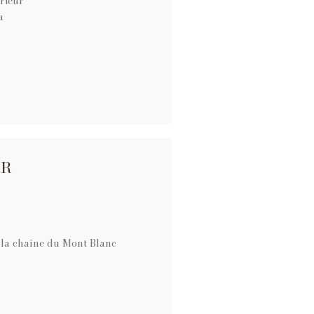
rieur
a
IR
la chaîne du Mont Blanc