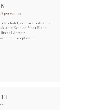
IN
 14 personnes
s le chalet, avec accès direct à
 skiable Évasion Mont Blanc.
its et 1 dortoir
acement exceptionnel
ITE
nes