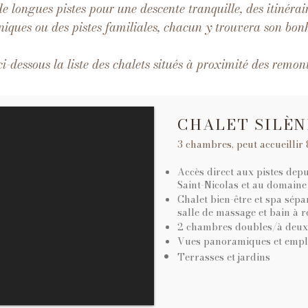
e longues pistes pour une descente tranquille, des itinérai
niques ou des pistes familiales, chacun y trouvera son bon
i-dessous la liste des chalets situés à proximité des remo
CHALET SILÈN
3 chambres, peut accueillir
Accès direct aux pistes depui
Saint-Nicolas et au domaine
Chalet bien-être et spa sépar
salle de massage et bain à 
2 chambres doubles/à deux l
Vues panoramiques et empl
Terrasses et jardins