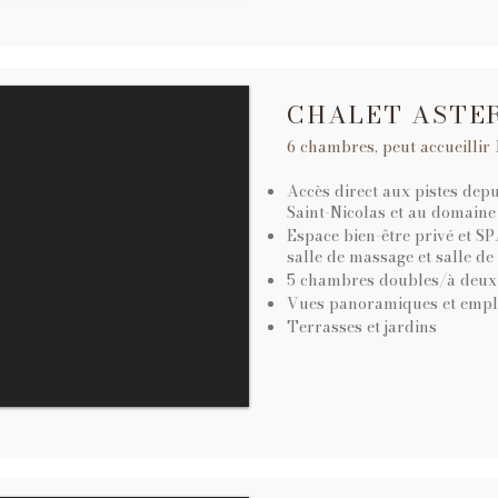
CHALET ASTER
6 chambres, peut accueillir
Accès direct aux pistes depui
Saint-Nicolas et au domaine
Espace bien-être privé et SP
salle de massage et salle de 
5 chambres doubles/à deux l
Vues panoramiques et empl
Terrasses et jardins