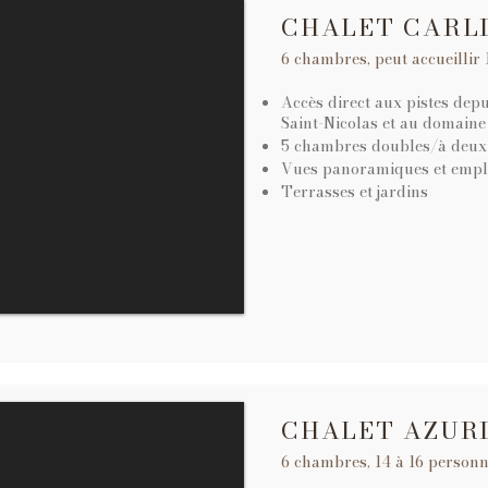
CHALET CARL
6 chambres, peut accueillir
Accès direct aux pistes depui
Saint-Nicolas et au domaine
5 chambres doubles/à deux l
Vues panoramiques et empl
Terrasses et jardins
CHALET AZUR
6 chambres, 14 à 16 person