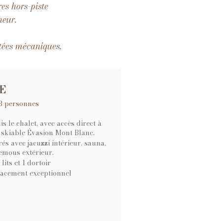
res hors-piste
heur.
ntées mécaniques.
E
 8 personnes
s le chalet, avec accès direct à
 skiable Évasion Mont Blanc.
és avec jacuzzi intérieur, sauna,
remous extérieur.
its et 1 dortoir
acement exceptionnel