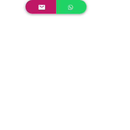
#chaletdeluxe
#spachalet
#ultraluxe
#servicesVIP
#chamonix
#firstclassservice
#champagneski
#makingmemories
Voir tout
Posts récents